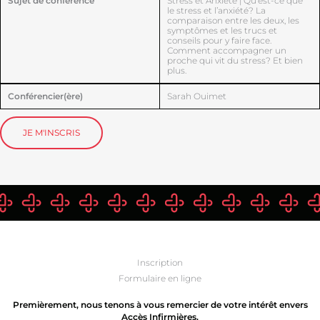
Sujet de conférence
Stress et Anxiété | Qu’est-ce que
le stress et l’anxiété? La
comparaison entre les deux, les
symptômes et les trucs et
conseils pour y faire face.
Comment accompagner un
proche qui vit du stress? Et bien
plus.
Conférencier(ère)
Sarah Ouimet
JE M'INSCRIS
Inscription
Formulaire en ligne
Premièrement, nous tenons à vous remercier de votre intérêt envers
Accès Infirmières.