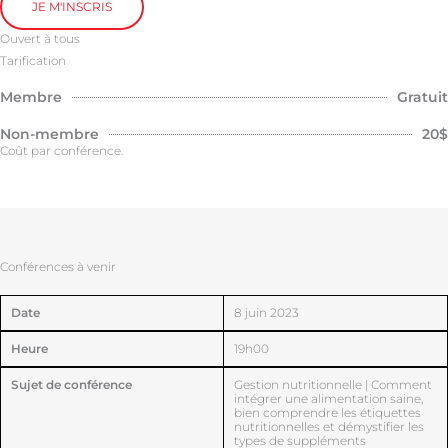
JE M'INSCRIS
Ouvert à tous
Tarification
Membre
Gratuit
Non-membre
20$
Coût par conférence.
Conférences à venir
Date
8 juin 2023
Heure
19h00
Sujet de conférence
Gestion nutritionnelle | Comment
intégrer une alimentation saine,
bien comprendre les étiquettes
nutritionnelles et démystifier les
types de suppléments