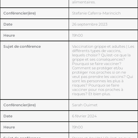
alimentaires.
Conférencier(ère)
Stefanie Caferra-Marincich
Date
26 septembre 2023
Heure
19h00
Sujet de conférence
Vaccination grippe et adultes | Les
différents types de vaccins,
lequels choisir? Qu’est-ce que la
grippe et ses conséquences?
Pourquoi se faire vacciner?
Comment se protéger et/ou
protéger nos proches si on ne
veut pas prendre les vaccins? Qui
sont les personnes les plus à
risques? Pourquoi se faire
vacciner pour nos proches à
risques? Et bien plus.
Conférencier(ère)
Sarah Ouimet
Date
6 février 2024
Heure
19h00