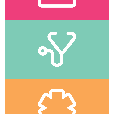
CLIQUEZ ICI
Voyez la liste des services offerts.
Super-infirmières
IPS
Urgences mineures
Voyez quelles sont les urgences mineures que nous
traitons.