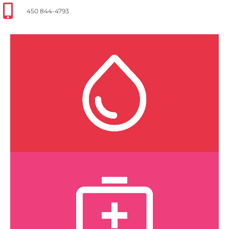
450 844-4793
Prélèvements
Voyez la liste des services offerts.
CLIQUEZ ICI
Soins | Traitements
Voyez la liste des services offerts.
CLIQUEZ ICI