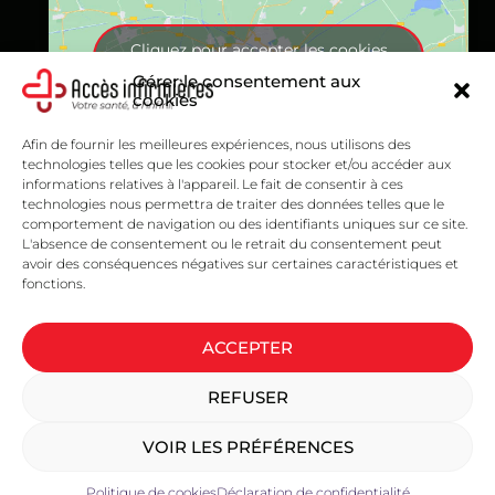
Cliquez pour accepter les cookies
marketing et activer ce contenu
Gérer le consentement aux
cookies
Afin de fournir les meilleures expériences, nous utilisons des
technologies telles que les cookies pour stocker et/ou accéder aux
informations relatives à l'appareil. Le fait de consentir à ces
technologies nous permettra de traiter des données telles que le
comportement de navigation ou des identifiants uniques sur ce site.
L'absence de consentement ou le retrait du consentement peut
avoir des conséquences négatives sur certaines caractéristiques et
fonctions.
ACCEPTER
Créé et propulsé par l'
Office du Commerce Canadien
REFUSER
Copyright © 2026 Accès Infirmières
Tous droits réservés.
VOIR LES PRÉFÉRENCES
Déclaration de confidentialité
Politique de cookies
Politique de cookies
Déclaration de confidentialité