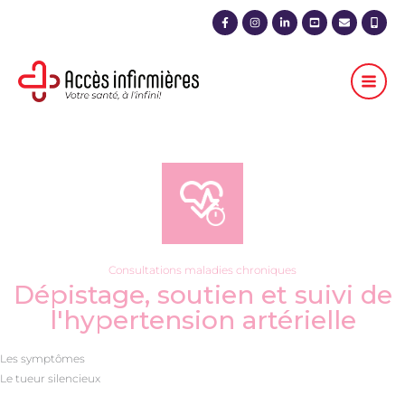
Aller
au
contenu
Consultations maladies chroniques
Dépistage, soutien et suivi de
l'hypertension artérielle
Les symptômes
Le tueur silencieux