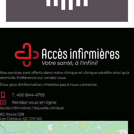
Services Entreprises
Nos services sont offerts dans notre clinique et clinique satellite ainsi qu'à
domicile. Préférence sur rendez-vous.
Pour plus d'information, n'hésitez pas à nous contacter.
T. 450 844-4793
Rendez-vous en ligne
Accès Infirmières | Nouvelle clinique
82, Route 338
Les Coteaux, QC J7X 1A2