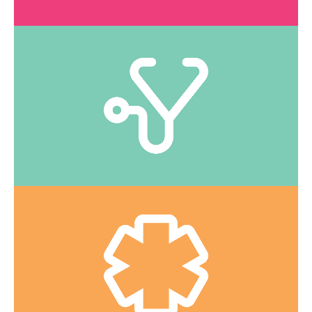
CLIQUEZ ICI
Voyez la liste des services offerts.
Super-infirmières
IPS
Urgences mineures
Voyez quelles sont les urgences mineures que nous
traitons.
CLIQUEZ ICI