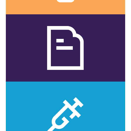
Dépistage
Voyez la liste des services offerts.
CLIQUEZ ICI
CLIQUEZ ICI
Voyez la liste des vaccins offerts.
Vaccination