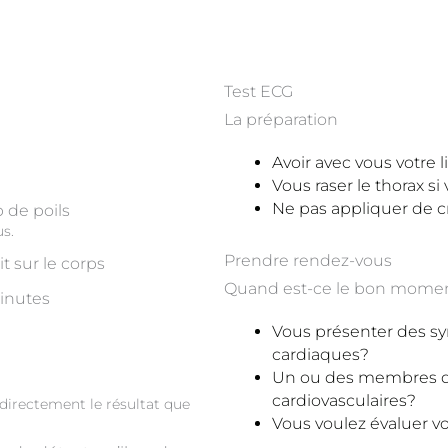
Test ECG
La préparation
Avoir avec vous votre 
Vous raser le thorax si
Ne pas appliquer de c
p de poils
s.
Prendre rendez-vous
t sur le corps
Quand est-ce le bon mome
minutes
Vous présenter des s
cardiaques?
Un ou des membres de 
cardiovasculaires?
 directement le résultat que
Vous voulez évaluer vo