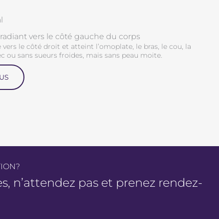
l
’irradiant vers le côté gauche du corps
vers le côté droit et atteint l’omoplate, le bras, le cou, la
c ou sans sueurs froides, mais sans peau moite.
US
TION?
es, n’attendez pas et prenez rendez-