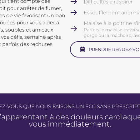
qui tient compte des
Difficultés à respirer
oit pour arrêter de fumer,
Essoufflement anorma
s de vie favorisant un bon
 douées pour vous aider à
Malaise à la poitrine s
Parfois le malaise traverse 
rs, souples et amicaux
gorge ou la mâchoire, ave
 vos défis, semaine après
t parfois des rechutes
PRENDRE RENDEZ-VO
EZ-VOUS QUE NOUS FAISONS UN ECG SANS PRESCRIP
’apparentant à des douleurs cardiaqu
vous immédiatement.