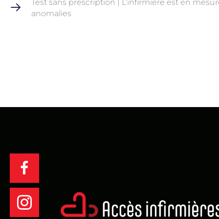
Test sans prescription | L’infirmière est en mesure
anomalies