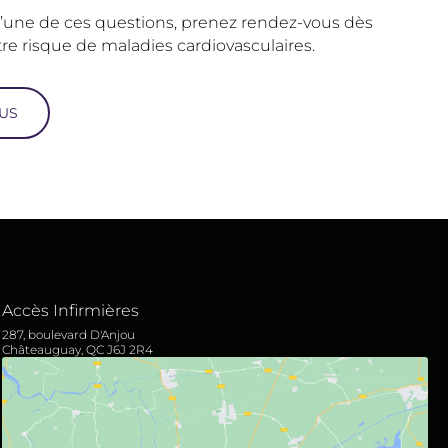
l’une de ces questions, prenez rendez-vous dès
re risque de maladies cardiovasculaires.
US
Accès Infirmières
287, boulevard D'Anjou
Châteauguay, QC J6J 2R4