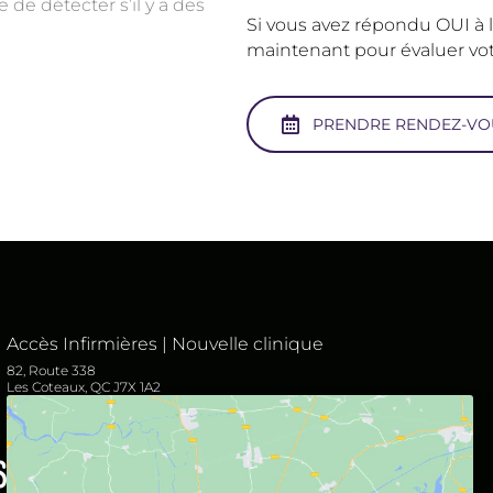
 de détecter s’il y a des
Si vous avez répondu OUI à 
maintenant pour évaluer vot
PRENDRE RENDEZ-VO
Accès Infirmières | Nouvelle clinique
82, Route 338
Les Coteaux, QC J7X 1A2