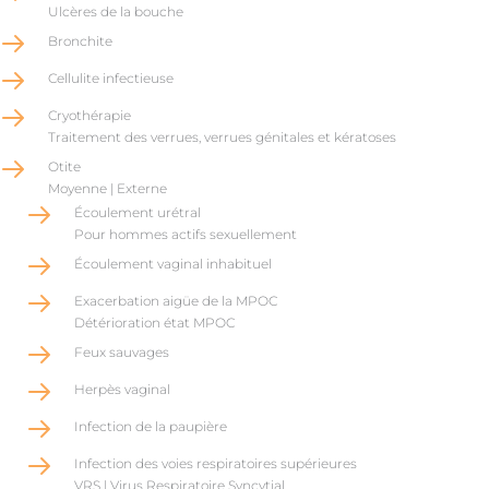
Ulcères de la bouche
Bronchite
Cellulite infectieuse
Cryothérapie
Traitement des verrues, verrues génitales et kératoses
Otite
Moyenne | Externe
Écoulement urétral
Pour hommes actifs sexuellement
Écoulement vaginal inhabituel
Exacerbation aigüe de la MPOC
Détérioration état MPOC
Feux sauvages
Herpès vaginal
Infection de la paupière
Infection des voies respiratoires supérieures
VRS | Virus Respiratoire Syncytial