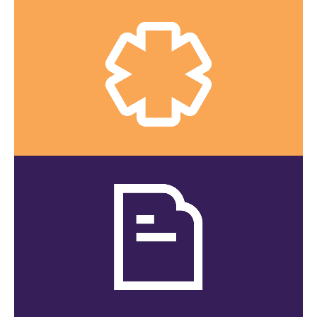
Urgences mineures
Voyez quelles sont les urgences mineures que nous
traitons.
CLIQUEZ ICI
Dépistage
Voyez la liste des services offerts.
CLIQUEZ ICI