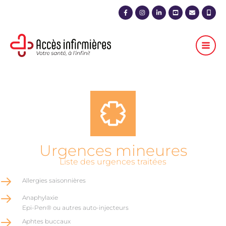
Aller
au
contenu
Urgences mineures
Liste des urgences traitées
Allergies saisonnières
Anaphylaxie
Epi-Pen® ou autres auto-injecteurs
Aphtes buccaux