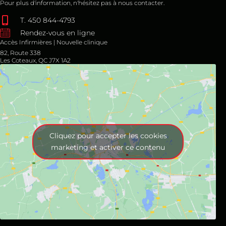
Pour plus d'information, n'hésitez pas à nous contacter.
T. 450 844-4793
Rendez-vous en ligne
Accès Infirmières | Nouvelle clinique
82, Route 338
Les Coteaux, QC J7X 1A2
Cliquez pour accepter les cookies
marketing et activer ce contenu