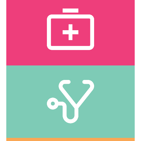
Soins | Traitements
Voyez la liste des services offerts.
CLIQUEZ ICI
CLIQUEZ ICI
Voyez la liste des services offerts.
Super-infirmières
IPS